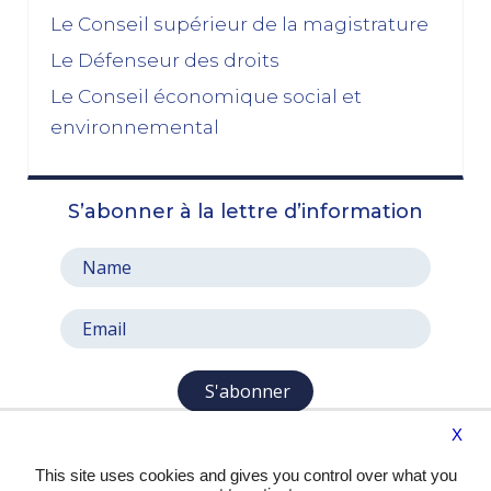
Budget 2026 : « En ayant fait du renoncement au
Le Conseil supérieur de la magistrature
49.3 une condition de leur accord de non-censure,
Le Défenseur des droits
les socialistes se sont en réalité piégés eux-
mêmes »
Le Conseil économique social et
03/11/2025
environnemental
octobre 2025
S’abonner à la lettre d’information
Le prix à payer pour sauver la Ve République
13/10/2025
Le pari de l’abandon du 49, 3 : entre faiblesse et
résignation
06/10/2025
septembre 2025
S'abonner
X
Aux mêmes causes, les mêmes effets
29/09/2025
This site uses cookies and gives you control over what you