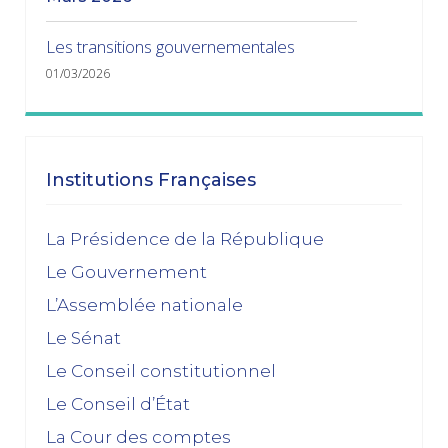
Les transitions gouvernementales
01/03/2026
janvier 2026
Dissolution ? Probabilité faible et risque fort
Institutions Françaises
15/01/2026
décembre 2025
La Présidence de la République
Le Gouvernement
Feuilleton budgétaire : un 49, 3 sinon rien
L’Assemblée nationale
02/12/2025
Le Sénat
novembre 2025
Le Conseil constitutionnel
Le Conseil d’État
La dissolution s’éloigne
17/11/2025
La Cour des comptes