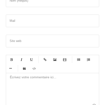
Nom (Requis)
Mail
Site web
-
-
-
-
-
-
-
-
-
-
-
-
-
-
-
-
-
-
-
-
-
-
-
-
-
-
-
-
-
-
-
-
-
-
-
-
-