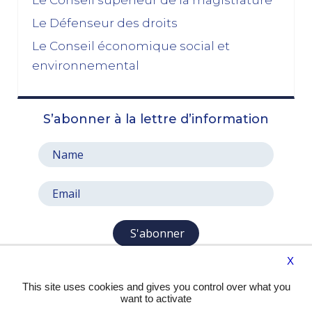
49.3 une condition de leur accord de non-censure,
Le Défenseur des droits
les socialistes se sont en réalité piégés eux-
mêmes »
Le Conseil économique social et
03/11/2025
environnemental
octobre 2025
S’abonner à la lettre d’information
Le prix à payer pour sauver la Ve République
13/10/2025
Le pari de l’abandon du 49, 3 : entre faiblesse et
résignation
06/10/2025
septembre 2025
S'abonner
X
Aux mêmes causes, les mêmes effets
29/09/2025
This site uses cookies and gives you control over what you
want to activate
Privilégier l’intérêt national sur les intérêts