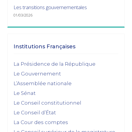
Les transitions gouvernementales
01/03/2026
janvier 2026
Dissolution ? Probabilité faible et risque fort
Institutions Françaises
15/01/2026
décembre 2025
La Présidence de la République
Le Gouvernement
Feuilleton budgétaire : un 49, 3 sinon rien
L’Assemblée nationale
02/12/2025
Le Sénat
novembre 2025
Le Conseil constitutionnel
Le Conseil d’État
La dissolution s’éloigne
17/11/2025
La Cour des comptes
Budget 2026 : « En ayant fait du renoncement au
Le Conseil supérieur de la magistrature