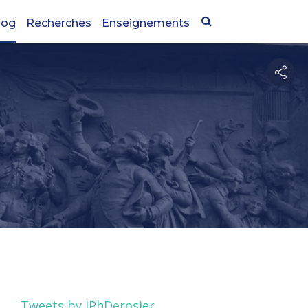
log
Recherches
Enseignements
Tweets by JPhDerosier