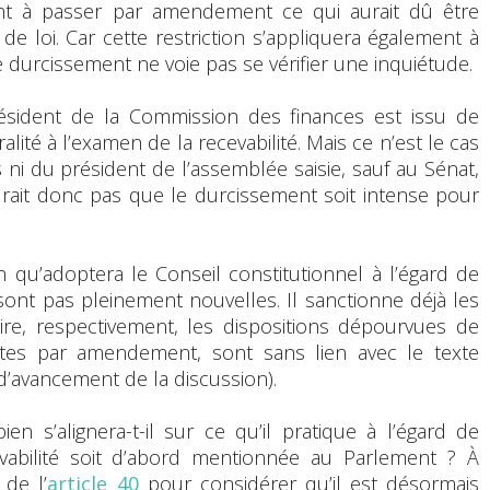
nt à passer par amendement ce qui aurait dû être
de loi. Car cette restriction s’appliquera également à
ce durcissement ne voie pas se vérifier une inquiétude.
résident de la Commission des finances est issu de
alité à l’examen de la recevabilité. Mais ce n’est le cas
ni du président de l’assemblée saisie, sauf au Sénat,
udrait donc pas que le durcissement soit intense pour
on qu’adoptera le Conseil constitutionnel à l’égard de
 sont pas pleinement nouvelles. Il sanctionne déjà les
à-dire, respectivement, les dispositions dépourvues de
uites par amendement, sont sans lien avec le texte
t d’avancement de la discussion).
ien s’alignera-t-il sur ce qu’il pratique à l’égard de
evabilité soit d’abord mentionnée au Parlement ? À
 de l’
article 40
pour considérer qu’il est désormais