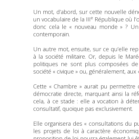
Un mot, d’abord, sur cette nouvelle déno
e
un vocabulaire de la III
République où l’o
donc cela le « nouveau monde » ? Un 
contemporain.
Un autre mot, ensuite, sur ce qu’elle repr
à la société militaire. Or, depuis le Mar
politiques ne sont plus composées de m
société « civique » ou, généralement, aux 
Cette « Chambre » aurait pu permettre 
démocratie directe, marquant ainsi la réf
cela, à ce stade : elle a vocation à déte
consultatif, quoique pas exclusivement.
Elle organisera des « consultations du pu
les projets de loi à caractère économiq
proposition de loi pourra également lui ê