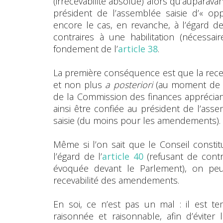
(irrecevabilité absolue) alors qu’auparava
président de l’assemblée saisie d’« oppose
encore le cas, en revanche, à l’égard 
contraires à une habilitation (nécessa
fondement de l’
article 38
.
La première conséquence est que la recev
et non plus
a posteriori
(au moment de l’
de la Commission des finances apprécian
ainsi être confiée au président de l’a
saisie (du moins pour les amendements).
Même si l’on sait que le Conseil consti
l’égard de l’
article 40
(refusant de contrôl
évoquée devant le Parlement), on pe
recevabilité des amendements.
En soi, ce n’est pas un mal : il est 
raisonnée et raisonnable, afin d’évite