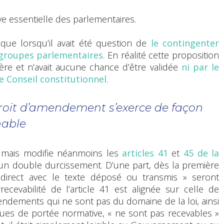
e essentielle des parlementaires.
émique lorsqu’il avait été question de
le contingenter
 groupes parlementaires
. En réalité cette proposition
ière et n’avait aucune chance d’être validée
ni par le
e Conseil constitutionnel
.
droit d’amendement s’exerce de façon
nable
e mais modifie néanmoins les
articles 41
et
45 de la
t un double durcissement. D’une part, dès la première
direct avec le texte déposé ou transmis » seront
rrecevabilité de l’article 41 est alignée sur celle de
mendements qui ne sont pas du domaine de la loi, ainsi
vues de portée normative, « ne sont pas recevables »