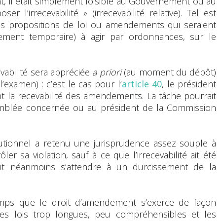
nt, il était simplement loisible au Gouvernement ou au
r l’irrecevabilité » (irrecevabilité relative). Tel est
des propositions de loi ou amendements qui seraient
irement temporaire) à agir par ordonnances, sur le
abilité sera appréciée
a priori
(au moment du dépôt)
examen) : c’est le cas pour l’
article 40
, le président
t la recevabilité des amendements. La tâche pourrait
ssemblée concernée ou au président de la Commission
tutionnel a retenu une jurisprudence assez souple à
er sa violation, sauf à ce que l’irrecevabilité ait été
ut néanmoins s’attendre à un durcissement de la
temps que le droit d’amendement s’exerce de façon
r les lois trop longues, peu compréhensibles et les