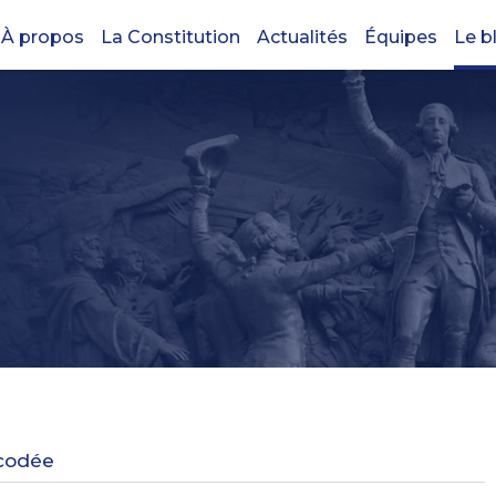
À propos
La Constitution
Actualités
Équipes
Le b
écodée