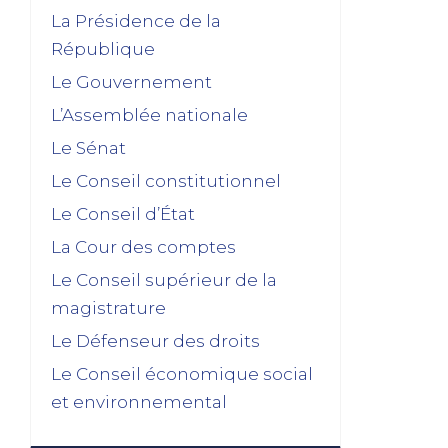
Dissolution ? Probabilité faible et risque
La Présidence de la
fort
République
15/01/2026
Le Gouvernement
décembre 2025
L’Assemblée nationale
Feuilleton budgétaire : un 49, 3 sinon
Le Sénat
rien
Le Conseil constitutionnel
02/12/2025
Le Conseil d’État
novembre 2025
La Cour des comptes
Le Conseil supérieur de la
La dissolution s’éloigne
magistrature
17/11/2025
Le Défenseur des droits
Budget 2026 : « En ayant fait du
renoncement au 49.3 une condition de
Le Conseil économique social
leur accord de non-censure, les
et environnemental
socialistes se sont en réalité piégés
eux-mêmes »