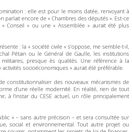
mination : elle est pour le moins datée, renvoyant à
n parlait encore de « Chambres des députés ». Est-ce
« Conseil » ou une « Assemblée » aurait été plus
ésente : la « société civile » s’oppose, me semble-t-il,
échal Pétain ou le Général de Gaulle, les institutions
ilitaires, presque ès qualités. Une référence à la
« activités socioéconomiques » aurait été préférable.
de constitutionnaliser des nouveaux mécanismes de
orme d’une réelle modernité. En réalité, rien de tout
nir, à l’instar du CESE actuel, un rôle principalement
blic » – sans autre précision – et sera consultée sur
ue, social et environnemental. Tout autre projet ou
tre soumis, notamment les projets de loi de finances,