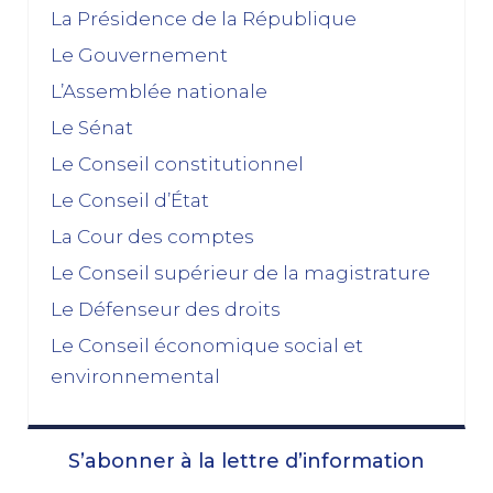
décembre 2025
La Présidence de la République
Le Gouvernement
Feuilleton budgétaire : un 49, 3 sinon rien
L’Assemblée nationale
02/12/2025
Le Sénat
novembre 2025
Le Conseil constitutionnel
Le Conseil d’État
La dissolution s’éloigne
17/11/2025
La Cour des comptes
Budget 2026 : « En ayant fait du renoncement au
Le Conseil supérieur de la magistrature
49.3 une condition de leur accord de non-censure,
Le Défenseur des droits
les socialistes se sont en réalité piégés eux-
mêmes »
Le Conseil économique social et
03/11/2025
environnemental
octobre 2025
S’abonner à la lettre d’information
Le prix à payer pour sauver la Ve République