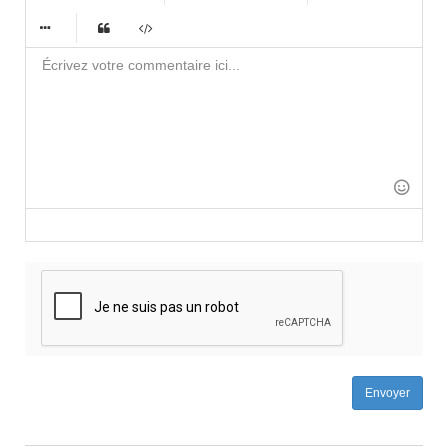
-
-
-
-
-
-
-
-
-
-
-
-
-
-
-
-
-
-
-
-
-
-
-
-
-
-
-
-
-
-
-
-
-
-
-
-
-
-
-
-
-
Envoyer