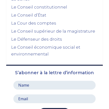
novembre 2025
Le Conseil constitutionnel
Le Conseil d’État
La dissolution s’éloigne
17/11/2025
La Cour des comptes
Budget 2026 : « En ayant fait du renoncement au
Le Conseil supérieur de la magistrature
49.3 une condition de leur accord de non-censure,
Le Défenseur des droits
les socialistes se sont en réalité piégés eux-
mêmes »
Le Conseil économique social et
03/11/2025
environnemental
octobre 2025
S’abonner à la lettre d’information
Le prix à payer pour sauver la Ve République
13/10/2025
Le pari de l’abandon du 49, 3 : entre faiblesse et
résignation
06/10/2025