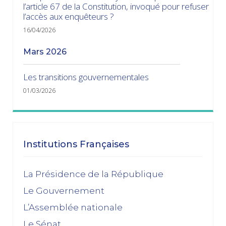
l’article 67 de la Constitution, invoqué pour refuser
l’accès aux enquêteurs ?
16/04/2026
mars 2026
Les transitions gouvernementales
01/03/2026
janvier 2026
Dissolution ? Probabilité faible et risque fort
Institutions Françaises
15/01/2026
décembre 2025
La Présidence de la République
Le Gouvernement
Feuilleton budgétaire : un 49, 3 sinon rien
L’Assemblée nationale
02/12/2025
Le Sénat