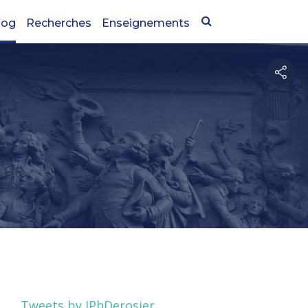
log
Recherches
Enseignements
Tweets by JPhDerosier