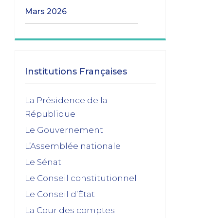
mars 2026
Les transitions gouvernementales
01/03/2026
janvier 2026
Institutions Françaises
Dissolution ? Probabilité faible et risque
La Présidence de la
fort
République
15/01/2026
Le Gouvernement
décembre 2025
L’Assemblée nationale
Feuilleton budgétaire : un 49, 3 sinon
Le Sénat
rien
Le Conseil constitutionnel
02/12/2025
Le Conseil d’État
novembre 2025
La Cour des comptes