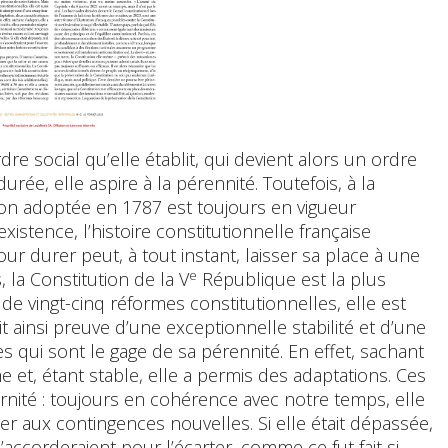
re social qu’elle établit, qui devient alors un ordre
durée, elle aspire à la pérennité. Toutefois, à la
tion adoptée en 1787 est toujours en vigueur
istence, l’histoire constitutionnelle française
r durer peut, à tout instant, laisser sa place à une
e
 la Constitution de la V
République est la plus
de vingt-cinq réformes constitutionnelles, elle est
fait ainsi preuve d’une exceptionnelle stabilité et d’une
es qui sont le gage de sa pérennité. En effet, sachant
ime et, étant stable, elle a permis des adaptations. Ces
rnité : toujours en cohérence avec notre temps, elle
ter aux contingences nouvelles. Si elle était dépassée,
’accorderaient pour l’écarter, comme ce fut fait si