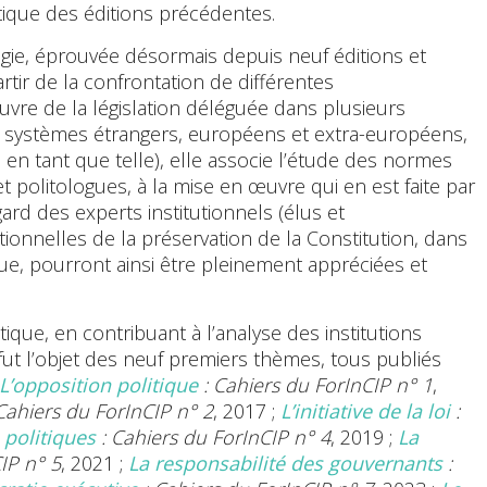
que des éditions précédentes.
gie, éprouvée désormais depuis neuf éditions et
rtir de la confrontation de différentes
vre de la législation déléguée dans plusieurs
x systèmes étrangers, européens et extra-européens,
 en tant que telle), elle associe l’étude des normes
 et politologues, à la mise en œuvre qui en est faite par
gard des experts institutionnels (élus et
utionnelles de la préservation de la Constitution, dans
que, pourront ainsi être pleinement appréciées et
ique, en contribuant à l’analyse des institutions
 fut l’objet des neuf premiers thèmes, tous publiés
L’opposition politique
: Cahiers du ForInCIP n
°
1
,
Cahiers du ForInCIP n
°
2
, 2017 ;
L’initiative de la loi
:
 politiques
: Cahiers du ForInCIP n° 4
, 2019 ;
La
IP n
°
5
, 2021 ;
La responsabilité des gouvernants
: