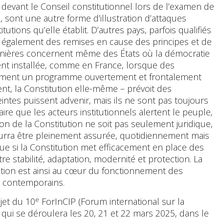
 devant le Conseil constitutionnel lors de l’examen de
3, sont une autre forme d’illustration d’attaques
itutions qu’elle établit. D’autres pays, parfois qualifiés
nt également des remises en cause des principes et de
 dernières concernent même des États où la démocratie
t installée, comme en France, lorsque des
ssument un programme ouvertement et frontalement
ent, la Constitution elle-même – prévoit des
intes puissent advenir, mais ils ne sont pas toujours
saire que les acteurs institutionnels alertent le peuple,
on de la Constitution ne soit pas seulement juridique,
pourra être pleinement assurée, quotidiennement mais
que si la Constitution met efficacement en place des
 stabilité, adaptation, modernité et protection. La
ution est ainsi au cœur du fonctionnement des
s contemporains.
e
bjet du 10
ForInCIP (Forum international sur la
), qui se déroulera les 20, 21 et 22 mars 2025, dans le