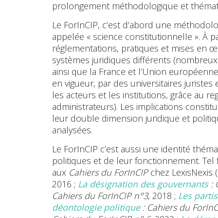
prolongement méthodologique et thémati
Le ForInCIP, c’est d’abord une méthodolo
appelée « science constitutionnelle ». À pa
réglementations, pratiques et mises en œu
systèmes juridiques différents (nombreu
ainsi que la France et l’Union européenne
en vigueur, par des universitaires juristes
les acteurs et les institutions, grâce au re
administrateurs). Les implications constit
leur double dimension juridique et politi
analysées.
Le ForInCIP c’est aussi une identité thémat
politiques et de leur fonctionnement. Tel
aux
Cahiers du ForInCIP
chez LexisNexis (
2016 ;
La désignation des gouvernants
: 
Cahiers du ForInCIP n
°
3
, 2018 ;
Les partis
déontologie politique
: Cahiers du ForInC