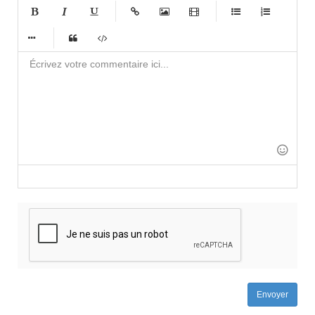
-
-
-
-
-
-
-
-
-
-
-
-
-
-
-
-
-
-
-
-
-
-
-
-
-
-
-
-
-
-
-
-
-
-
-
-
-
-
-
-
-
-
-
-
-
Envoyer