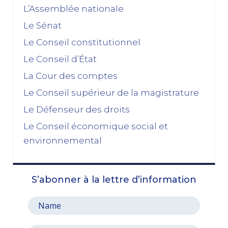
L’Assemblée nationale
02/12/2025
Le Sénat
novembre 2025
Le Conseil constitutionnel
Le Conseil d’État
La dissolution s’éloigne
17/11/2025
La Cour des comptes
Budget 2026 : « En ayant fait du renoncement au
Le Conseil supérieur de la magistrature
49.3 une condition de leur accord de non-censure,
Le Défenseur des droits
les socialistes se sont en réalité piégés eux-
mêmes »
Le Conseil économique social et
03/11/2025
environnemental
octobre 2025
S’abonner à la lettre d’information
Le prix à payer pour sauver la Ve République
13/10/2025
Le pari de l’abandon du 49, 3 : entre faiblesse et
résignation