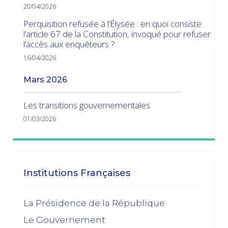
20/04/2026
Perquisition refusée à l’Élysée : en quoi consiste
l’article 67 de la Constitution, invoqué pour refuser
l’accès aux enquêteurs ?
16/04/2026
mars 2026
Les transitions gouvernementales
01/03/2026
janvier 2026
Dissolution ? Probabilité faible et risque fort
Institutions Françaises
15/01/2026
décembre 2025
La Présidence de la République
Le Gouvernement
Feuilleton budgétaire : un 49, 3 sinon rien