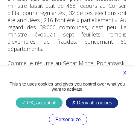
ministre faisait état de 463 recours au Conseil
d’État pour irrégularités ; 32 de ces élections ont
été annulées ; 216 l’ont été « partiellement ». Au
regard des 38.000 communes, c’est peu. Le
ministre évoquait sept feuillets remplis
d’exemples de fraudes, concernant 60
départements.
Comme le résume au Sénat Michel Poniatowski,
« toute la procédure repose sur la bonne foi du
X
maire », qui a « le monopole de la mobilisation
du vote par correspondance ». Soit il peut faire
This site uses cookies and gives you control over what you
want to activate
voter des personnes à leur insu ou contre leur
volonté en usurpant le matériel de vote, soit il
OK, accept all
Deny all cookies
fait voter des inscrits fictifs ou, enfin, il empêche
de voter les personnes dont le « vote n’est pas
sûr », en n’adressant pas le pli, en ne le
Personalize
recevant pas ou trop tard.