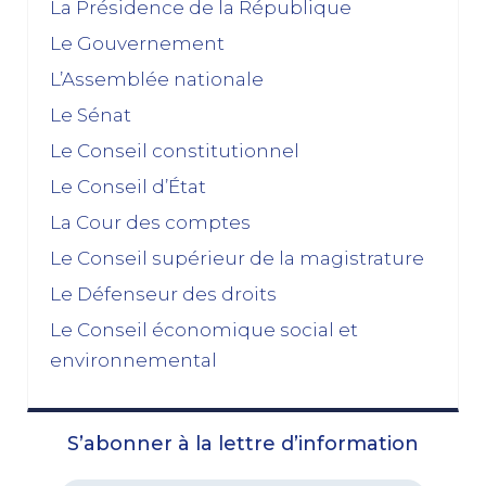
décembre 2025
La Présidence de la République
Le Gouvernement
Feuilleton budgétaire : un 49, 3 sinon rien
L’Assemblée nationale
02/12/2025
Le Sénat
novembre 2025
Le Conseil constitutionnel
Le Conseil d’État
La dissolution s’éloigne
17/11/2025
La Cour des comptes
Budget 2026 : « En ayant fait du renoncement au
Le Conseil supérieur de la magistrature
49.3 une condition de leur accord de non-censure,
Le Défenseur des droits
les socialistes se sont en réalité piégés eux-
mêmes »
Le Conseil économique social et
03/11/2025
environnemental
octobre 2025
S’abonner à la lettre d’information
Le prix à payer pour sauver la Ve République
13/10/2025