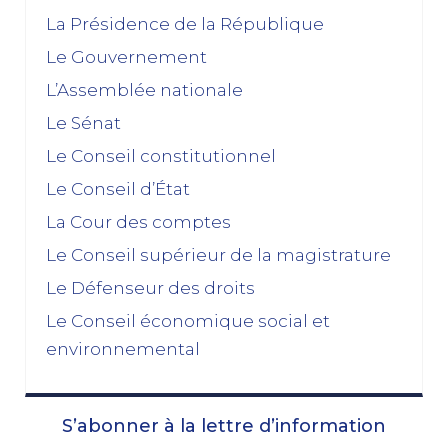
décembre 2025
La Présidence de la République
Le Gouvernement
Feuilleton budgétaire : un 49, 3 sinon rien
L’Assemblée nationale
02/12/2025
Le Sénat
novembre 2025
Le Conseil constitutionnel
Le Conseil d’État
La dissolution s’éloigne
17/11/2025
La Cour des comptes
Budget 2026 : « En ayant fait du renoncement au
Le Conseil supérieur de la magistrature
49.3 une condition de leur accord de non-censure,
Le Défenseur des droits
les socialistes se sont en réalité piégés eux-
mêmes »
Le Conseil économique social et
03/11/2025
environnemental
octobre 2025
S’abonner à la lettre d’information
Le prix à payer pour sauver la Ve République