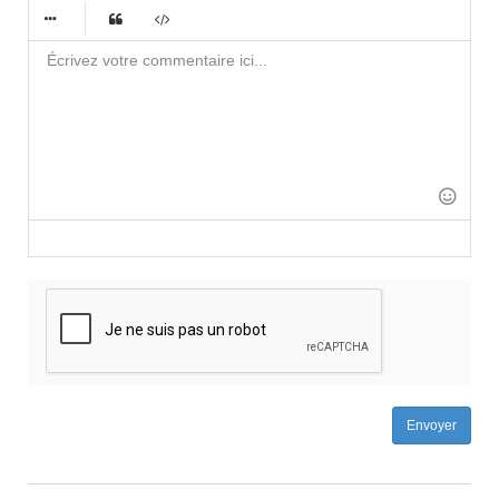
-
-
-
-
-
-
-
-
-
-
-
-
-
-
-
-
-
-
-
-
-
-
-
-
-
-
-
-
-
-
-
-
-
-
-
-
-
-
-
-
-
Envoyer