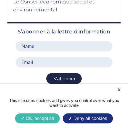
Le Conseil économique social et
03/11/2025
environnemental
octobre 2025
S’abonner à la lettre d’information
Le prix à payer pour sauver la Ve République
13/10/2025
Le pari de l’abandon du 49, 3 : entre faiblesse et
résignation
06/10/2025
septembre 2025
S'abonner
X
Aux mêmes causes, les mêmes effets
29/09/2025
This site uses cookies and gives you control over what you
want to activate
Privilégier l’intérêt national sur les intérêts
personnels
OK, accept all
Deny all cookies
16/09/2025