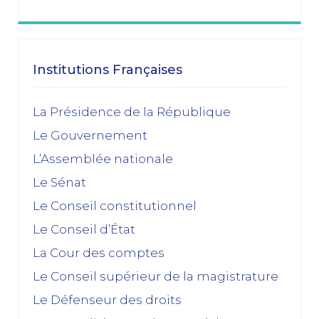
janvier 2026
Dissolution ? Probabilité faible et risque fort
Institutions Françaises
15/01/2026
décembre 2025
La Présidence de la République
Le Gouvernement
Feuilleton budgétaire : un 49, 3 sinon rien
L’Assemblée nationale
02/12/2025
Le Sénat
novembre 2025
Le Conseil constitutionnel
Le Conseil d’État
La dissolution s’éloigne
17/11/2025
La Cour des comptes
Budget 2026 : « En ayant fait du renoncement au
Le Conseil supérieur de la magistrature
49.3 une condition de leur accord de non-censure,
Le Défenseur des droits
les socialistes se sont en réalité piégés eux-
mêmes »