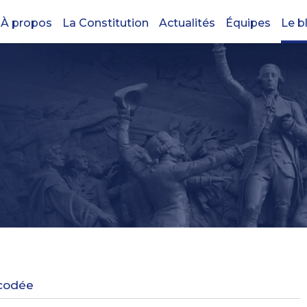
À propos
La Constitution
Actualités
Équipes
Le b
écodée