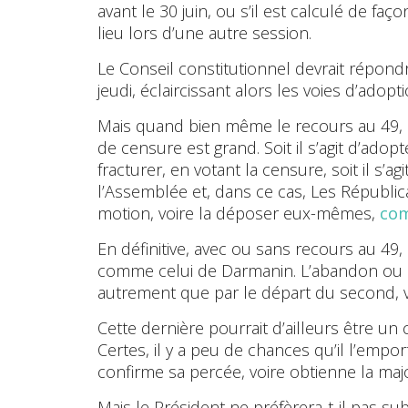
avant le 30 juin, ou s’il est calculé de fa
lieu lors d’une autre session.
Le Conseil constitutionnel devrait répondre
jeudi, éclaircissant alors les voies d’adopt
Mais quand bien même le recours au 49, al
de censure est grand. Soit il s’agit d’adopt
fracturer, en votant la censure, soit il s’
l’Assemblée et, dans ce cas, Les Républica
motion, voire la déposer eux-mêmes,
com
En définitive, avec ou sans recours au 49, a
comme celui de Darmanin. L’abandon ou le
autrement que par le départ du second, v
Cette dernière pourrait d’ailleurs être un
Certes, il y a peu de chances qu’il l’empo
confirme sa percée, voire obtienne la major
Mais le Président ne préfèrera-t-il pas su