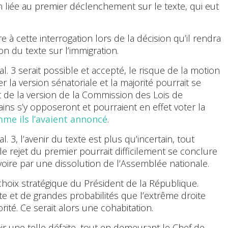
çon liée au premier déclenchement sur le texte, qui eut
 à cette interrogation lors de la décision qu’il rendra
ion du texte sur l’immigration.
. 3 serait possible et accepté, le risque de la motion
er la version sénatoriale et la majorité pourrait se
agit de la version de la Commission des Lois de
ins s’y opposeront et pourraient en effet voter la
me ils l’avaient annoncé
.
l. 3, l’avenir du texte est plus qu’incertain, tout
 rejet du premier pourrait difficilement se conclure
oire par une dissolution de l’Assemblée nationale.
 choix stratégique du Président de la République.
rte et de grandes probabilités que l’extrême droite
ité. Ce serait alors une cohabitation.
bir une telle défaite, tout en demeurant le Chef de