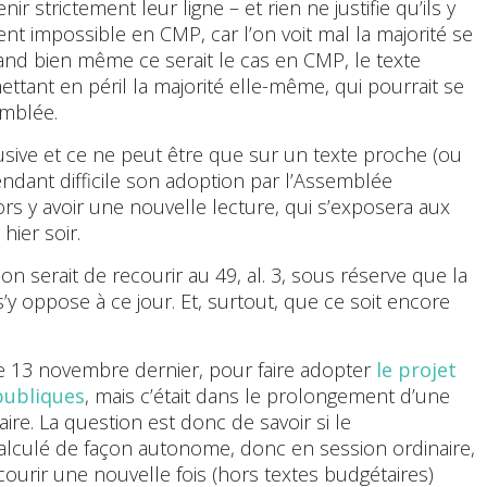
r strictement leur ligne – et rien ne justifie qu’ils y
nt impossible en CMP, car l’on voit mal la majorité se
uand bien même ce serait le cas en CMP, le texte
ettant en péril la majorité elle-même, qui pourrait se
emblée.
usive et ce ne peut être que sur un texte proche (ou
rendant difficile son adoption par l’Assemblée
 alors y avoir une nouvelle lecture, qui s’exposera aux
hier soir.
n serait de recourir au 49, al. 3, sous réserve que la
s’y oppose à ce jour. Et, surtout, que ce soit encore
 le 13 novembre dernier, pour faire adopter
le projet
publiques
, mais c’était dans le prolongement d’une
ire. La question est donc de savoir si le
calculé de façon autonome, donc en session ordinaire,
urir une nouvelle fois (hors textes budgétaires)