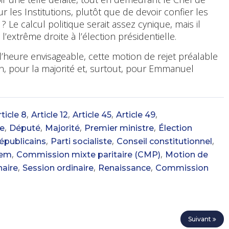
sur les Institutions, plutôt que de devoir confier les
? Le calcul politique serait assez cynique, mais il
l’extrême droite à l’élection présidentielle.
 l’heure envisageable, cette motion de rejet préalable
n, pour la majorité et, surtout, pour Emmanuel
,
,
,
,
ticle 8
Article 12
Article 45
Article 49
,
,
,
,
ue
Député
Majorité
Premier ministre
Élection
,
,
,
épublicains
Parti socialiste
Conseil constitutionnel
,
,
em
Commission mixte paritaire (CMP)
Motion de
,
,
,
naire
Session ordinaire
Renaissance
Commission
Suivant