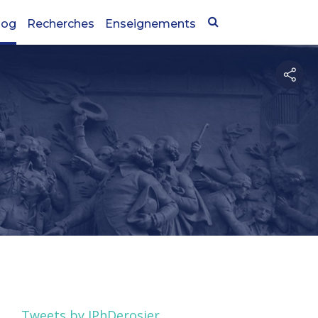
log
Recherches
Enseignements
Tweets by JPhDerosier