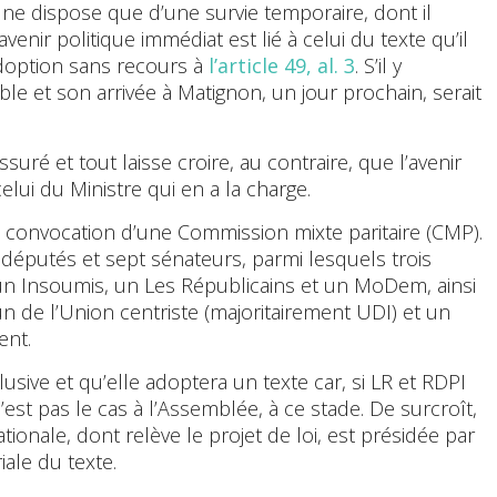
ne dispose que d’une survie temporaire, dont il
venir politique immédiat est lié à celui du texte qu’il
 adoption sans recours à
l’article 49, al. 3
. S’il y
able et son arrivée à Matignon, un jour prochain, serait
suré et tout laisse croire, au contraire, que l’avenir
ui du Ministre qui en a la charge.
la convocation d’une Commission mixte paritaire (CMP).
éputés et sept sénateurs, parmi lesquels trois
un Insoumis, un Les Républicains et un MoDem, ainsi
un de l’Union centriste (majoritairement UDI) et un
ent.
sive et qu’elle adoptera un texte car, si LR et RDPI
est pas le cas à l’Assemblée, à ce stade. De surcroît,
onale, dont relève le projet de loi, est présidée par
ale du texte.