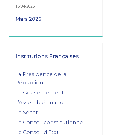
16/04/2026
mars 2026
Les transitions gouvernementales
01/03/2026
janvier 2026
Institutions Françaises
Dissolution ? Probabilité faible et risque
La Présidence de la
fort
République
15/01/2026
Le Gouvernement
décembre 2025
L’Assemblée nationale
Feuilleton budgétaire : un 49, 3 sinon
Le Sénat
rien
Le Conseil constitutionnel
02/12/2025
Le Conseil d’État