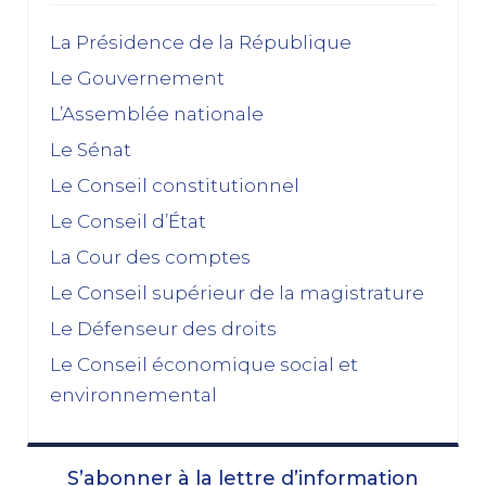
décembre 2025
La Présidence de la République
Le Gouvernement
Feuilleton budgétaire : un 49, 3 sinon rien
L’Assemblée nationale
02/12/2025
Le Sénat
novembre 2025
Le Conseil constitutionnel
Le Conseil d’État
La dissolution s’éloigne
17/11/2025
La Cour des comptes
Budget 2026 : « En ayant fait du renoncement au
Le Conseil supérieur de la magistrature
49.3 une condition de leur accord de non-censure,
Le Défenseur des droits
les socialistes se sont en réalité piégés eux-
mêmes »
Le Conseil économique social et
03/11/2025
environnemental
octobre 2025
S’abonner à la lettre d’information
Le prix à payer pour sauver la Ve République