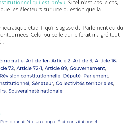
nstitutionnel qui est prévu
. Si tel n’est pas le cas, il
voque les électeurs sur une question que la
mocratique établit, qu’il s’agisse du Parlement ou du
ontournées. Celui ou celle qui le ferait malgré tout
l.
,
,
,
,
,
émocratie
Article 1er
Article 2
Article 3
Article 16
,
,
,
,
icle 72
Article 72-1
Article 89
Gouvernement
,
,
,
Révision constitutionnelle
Député
Parlement
,
,
,
nstitutionnel
Sénateur
Collectivités territoriales
,
irs
Souveraineté nationale
e
 Pen pourrait être un coup d’État constitutionnel