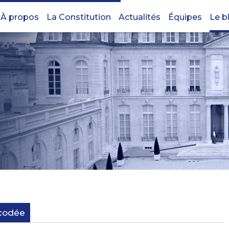
À propos
La Constitution
Actualités
Équipes
Le b
écodée