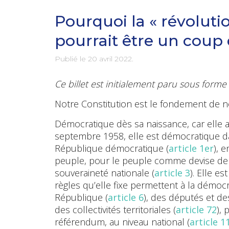
Pourquoi la « révoluti
pourrait être un coup 
Publié le
20 avril 2022
.
Ce billet est initialement paru sous form
Notre Constitution est le fondement de n
Démocratique dès sa naissance, car elle 
septembre 1958, elle est démocratique da
République démocratique (
article 1er
), 
peuple, pour le peuple comme devise de 
souveraineté nationale (
article 3
). Elle e
règles qu’elle fixe permettent à la démocr
République (
article 6
), des députés et de
des collectivités territoriales (
article 72
), 
référendum, au niveau national (
article 1