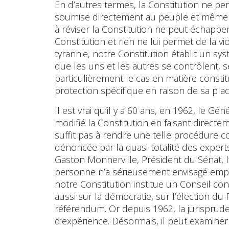
En d’autres termes, la Constitution ne pe
soumise directement au peuple et même 
à réviser la Constitution ne peut échapper à
Constitution et rien ne lui permet de la vio
tyrannie, notre Constitution établit un s
que les uns et les autres se contrôlent, s
particulièrement le cas en matière constit
protection spécifique en raison de sa pl
Il est vrai qu’il y a 60 ans, en 1962, le Gé
modifié la Constitution en faisant direc
suffit pas à rendre une telle procédure co
dénoncée par la quasi-totalité des experts
Gaston Monnerville, Président du Sénat, l’a
personne n’a sérieusement envisagé emprun
notre Constitution institue un Conseil con
aussi sur la démocratie, sur l’élection du
référendum. Or depuis 1962, la jurisprud
d’expérience. Désormais, il peut examine