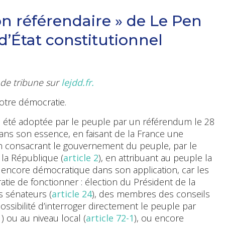
on référendaire » de Le Pen
d’État constitutionnel
e de tribune sur
lejdd.fr.
otre démocratie.
a été adoptée par le peuple par un référendum le 28
ns son essence, en faisant de la France une
en consacrant le gouvernement du peuple, par le
la République (
article 2
), en attribuant au peuple la
st encore démocratique dans son application, car les
atie de fonctionner : élection du Président de la
s sénateurs (
article 24
), des membres des conseils
possibilité d’interroger directement le peuple par
1
) ou au niveau local (
article 72-1
), ou encore