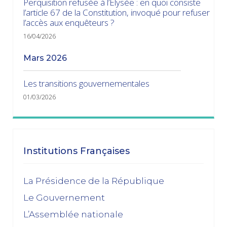
Perquisition refusée à l’Élysée : en quoi consiste
l’article 67 de la Constitution, invoqué pour refuser
l’accès aux enquêteurs ?
16/04/2026
mars 2026
Les transitions gouvernementales
01/03/2026
janvier 2026
Dissolution ? Probabilité faible et risque fort
Institutions Françaises
15/01/2026
décembre 2025
La Présidence de la République
Le Gouvernement
Feuilleton budgétaire : un 49, 3 sinon rien
L’Assemblée nationale
02/12/2025