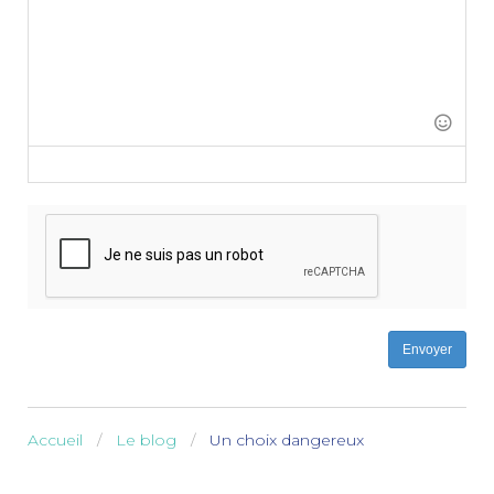
-
-
-
-
-
-
-
-
-
-
-
-
-
-
-
-
-
-
-
-
-
-
-
-
-
-
-
-
-
Envoyer
Accueil
Le blog
Un choix dangereux