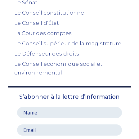
Le Sénat
novembre 2025
Le Conseil constitutionnel
Le Conseil d’État
La dissolution s’éloigne
17/11/2025
La Cour des comptes
Budget 2026 : « En ayant fait du renoncement au
Le Conseil supérieur de la magistrature
49.3 une condition de leur accord de non-censure,
Le Défenseur des droits
les socialistes se sont en réalité piégés eux-
mêmes »
Le Conseil économique social et
03/11/2025
environnemental
octobre 2025
S’abonner à la lettre d’information
Le prix à payer pour sauver la Ve République
13/10/2025
Le pari de l’abandon du 49, 3 : entre faiblesse et
résignation
06/10/2025