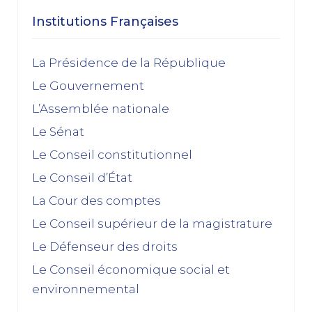
Dissolution ? Probabilité faible et risque fort
Institutions Françaises
15/01/2026
décembre 2025
La Présidence de la République
Le Gouvernement
Feuilleton budgétaire : un 49, 3 sinon rien
L’Assemblée nationale
02/12/2025
Le Sénat
novembre 2025
Le Conseil constitutionnel
Le Conseil d’État
La dissolution s’éloigne
17/11/2025
La Cour des comptes
Budget 2026 : « En ayant fait du renoncement au
Le Conseil supérieur de la magistrature
49.3 une condition de leur accord de non-censure,
Le Défenseur des droits
les socialistes se sont en réalité piégés eux-
mêmes »
Le Conseil économique social et
03/11/2025
environnemental