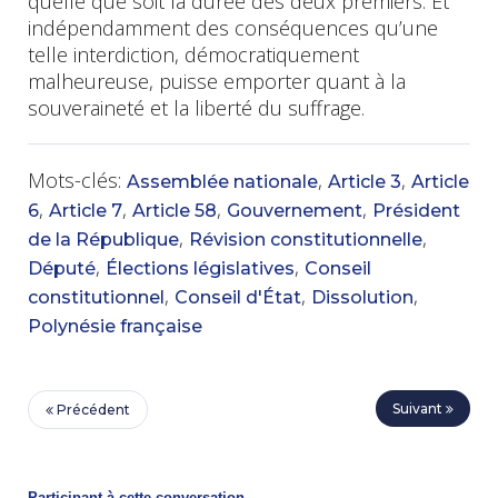
quelle que soit la durée des deux premiers. Et
indépendamment des conséquences qu’une
telle interdiction, démocratiquement
malheureuse, puisse emporter quant à la
souveraineté et la liberté du suffrage.
Mots-clés:
,
,
Assemblée nationale
Article 3
Article
,
,
,
,
6
Article 7
Article 58
Gouvernement
Président
,
,
de la République
Révision constitutionnelle
,
,
Député
Élections législatives
Conseil
,
,
,
constitutionnel
Conseil d'État
Dissolution
Polynésie française
Suivant
Précédent
Participant à cette conversation