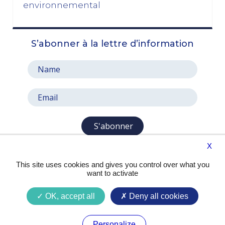
03/11/2025
environnemental
octobre 2025
S’abonner à la lettre d’information
Le prix à payer pour sauver la Ve République
13/10/2025
Le pari de l’abandon du 49, 3 : entre faiblesse et
résignation
06/10/2025
septembre 2025
S'abonner
X
Aux mêmes causes, les mêmes effets
29/09/2025
This site uses cookies and gives you control over what you
want to activate
Privilégier l’intérêt national sur les intérêts
personnels
OK, accept all
Deny all cookies
16/09/2025
Presse
Contact
Mentions légales
Budget : une crise politique, pas de régime
Personalize