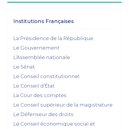
janvier 2026
Dissolution ? Probabilité faible et risque fort
Institutions Françaises
15/01/2026
décembre 2025
La Présidence de la République
Le Gouvernement
Feuilleton budgétaire : un 49, 3 sinon rien
L’Assemblée nationale
02/12/2025
Le Sénat
novembre 2025
Le Conseil constitutionnel
Le Conseil d’État
La dissolution s’éloigne
17/11/2025
La Cour des comptes
Budget 2026 : « En ayant fait du renoncement au
Le Conseil supérieur de la magistrature
49.3 une condition de leur accord de non-censure,
Le Défenseur des droits
les socialistes se sont en réalité piégés eux-
mêmes »
Le Conseil économique social et