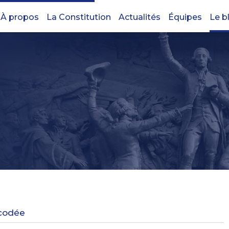
À propos
La Constitution
Actualités
Équipes
Le b
écodée