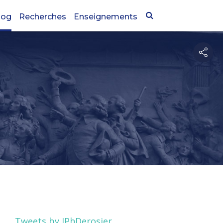
log
Recherches
Enseignements
Tweets by JPhDerosier