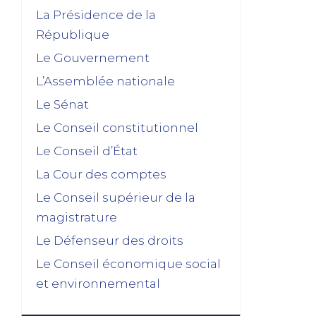
Dissolution ? Probabilité faible et risque
La Présidence de la
fort
République
15/01/2026
Le Gouvernement
décembre 2025
L’Assemblée nationale
Feuilleton budgétaire : un 49, 3 sinon
Le Sénat
rien
Le Conseil constitutionnel
02/12/2025
Le Conseil d’État
novembre 2025
La Cour des comptes
Le Conseil supérieur de la
La dissolution s’éloigne
magistrature
17/11/2025
Le Défenseur des droits
Budget 2026 : « En ayant fait du
renoncement au 49.3 une condition de
Le Conseil économique social
leur accord de non-censure, les
et environnemental
socialistes se sont en réalité piégés
eux-mêmes »