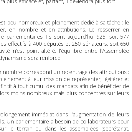
ndra plus efficace et, partant, il deviendra plus fort.
 est peu nombreux et pleinement dédié à sa tâche : le
rer, en nombre et en attributions. Le resserrer en
 parlementaires. Ils sont aujourd’hui 925, soit 577
es effectifs à 400 députés et 250 sénateurs, soit 650
vité n’est point altéré, l’équilibre entre l’Assemblée
r dynamisme sera renforcé.
en nombre correspond un recentrage des attributions :
leinement à leur mission de représenter, légiférer et
éfinitif à tout cumul des mandats afin de bénéficier de
 alors moins nombreux mais plus concentrés sur leurs
 prolongement immédiat dans l’augmentation de leurs
ls. Un parlementaire a besoin de collaborateurs pour
r le terrain ou dans les assemblées (secrétariat,