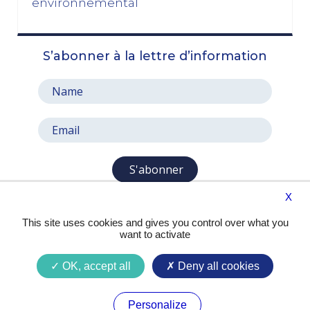
environnemental
octobre 2025
S’abonner à la lettre d’information
Le prix à payer pour sauver la Ve République
13/10/2025
Le pari de l’abandon du 49, 3 : entre faiblesse et
résignation
06/10/2025
septembre 2025
S'abonner
X
Aux mêmes causes, les mêmes effets
29/09/2025
This site uses cookies and gives you control over what you
want to activate
Privilégier l’intérêt national sur les intérêts
personnels
OK, accept all
Deny all cookies
16/09/2025
Presse
Contact
Mentions légales
Budget : une crise politique, pas de régime
Personalize