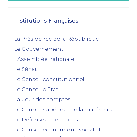
janvier 2026
Dissolution ? Probabilité faible et risque fort
Institutions Françaises
15/01/2026
décembre 2025
La Présidence de la République
Le Gouvernement
Feuilleton budgétaire : un 49, 3 sinon rien
L’Assemblée nationale
02/12/2025
Le Sénat
novembre 2025
Le Conseil constitutionnel
Le Conseil d’État
La dissolution s’éloigne
17/11/2025
La Cour des comptes
Budget 2026 : « En ayant fait du renoncement au
Le Conseil supérieur de la magistrature
49.3 une condition de leur accord de non-censure,
Le Défenseur des droits
les socialistes se sont en réalité piégés eux-
mêmes »
Le Conseil économique social et
03/11/2025