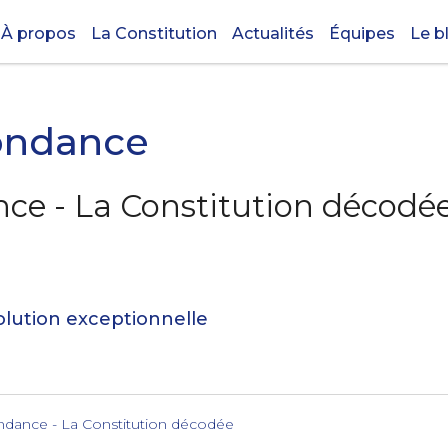
À propos
La Constitution
Actualités
Équipes
Le b
ondance
ce - La Constitution décodé
olution exceptionnelle
ndance - La Constitution décodée