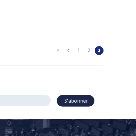
1
2
3
S'abonner