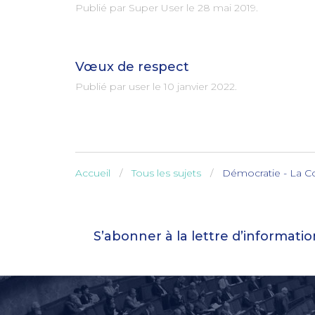
Publié par Super User le
28 mai 2019
.
Vœux de respect
Publié par user le
10 janvier 2022
.
Accueil
Tous les sujets
Démocratie - La C
S’abonner à la lettre d’informati