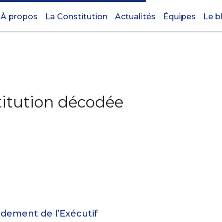
À propos
La Constitution
Actualités
Équipes
Le b
titution décodée
ndement de l’Exécutif