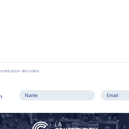
onstitution décodée
on