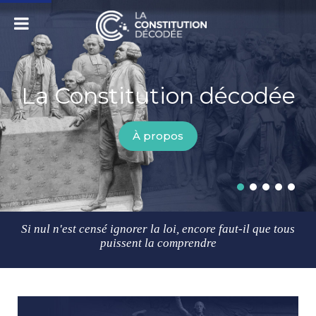
La Constitution décodée
La Constitution du 4
Actualités
Le GRÉCI
Le blog
octobre 1958
Consulter
Consulter
Consulter
À propos
Voir le texte intégral
La Constitu
Blog
GRÉCI
La Co
Act
Si nul n'est censé ignorer la loi,
encore faut-il que tous
puissent la comprendre