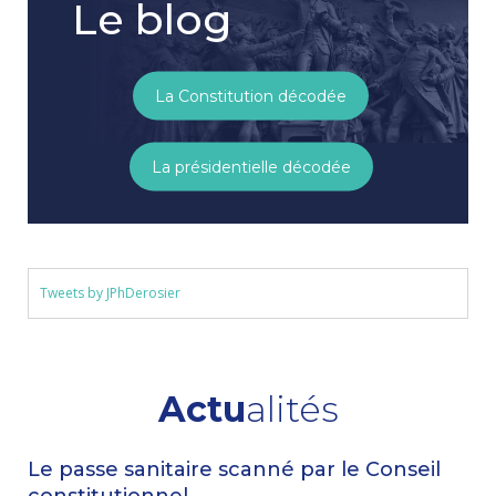
Le blog
La Constitution décodée
La présidentielle décodée
Tweets by JPhDerosier
Actu
alités
Le passe sanitaire scanné par le Conseil