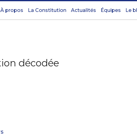
À propos
La Constitution
Actualités
Équipes
Le b
ution décodée
rs