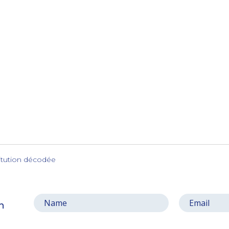
titution décodée
on