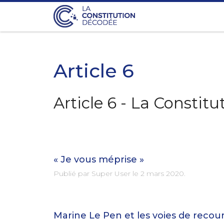
Article 6
Article 6 - La Constit
« Je vous méprise »
Publié par Super User le
2 mars 2020
.
Marine Le Pen et les voies de recou