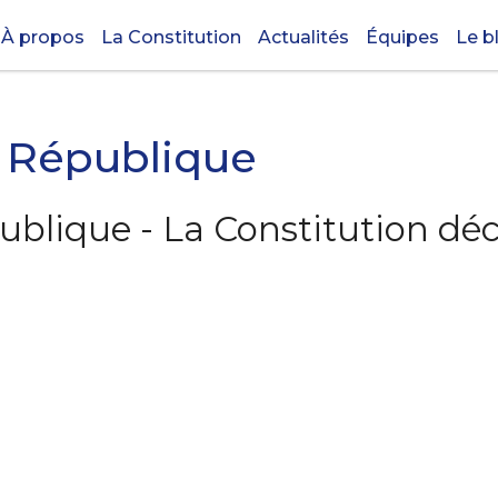
À propos
La Constitution
Actualités
Équipes
Le b
la République
épublique - La Constitution d