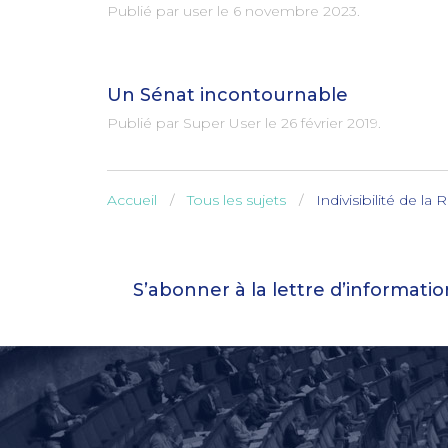
Publié par user le
6 novembre 2023
.
Un Sénat incontournable
Publié par Super User le
26 février 2019
.
Accueil
Tous les sujets
Indivisibilité de l
S’abonner à la lettre d’informati