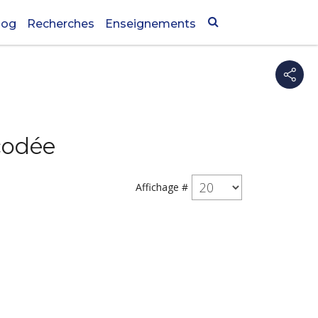
log
Recherches
Enseignements
écodée
Affichage #