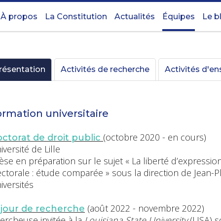
À propos
La Constitution
Actualités
Équipes
Le b
résentation
Activités de recherche
Activités d'e
rmation universitaire
(octobre 2020 - en cours)
ctorat de droit public
iversité de Lille
èse en préparation sur le sujet « La liberté d’expressi
ectorale : étude comparée » sous la direction de Jean-P
iversités
(août 2022 - novembre 2022)
jour de recherche
ercheuse invitée à la
Louisiana State University
(USA) s