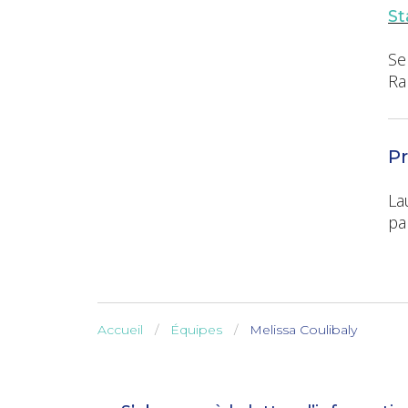
St
Se
Ra
Pr
La
pa
Accueil
Équipes
Melissa Coulibaly