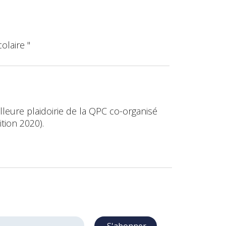
olaire "
leure plaidoirie de la QPC co-organisé
ition 2020).
S'abonner