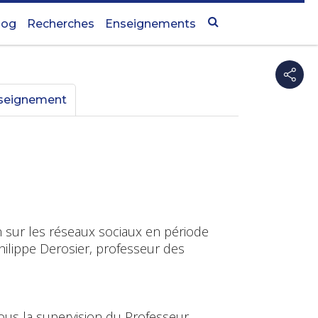
log
Recherches
Enseignements
nseignement
on sur les réseaux sociaux en période
hilippe Derosier, professeur des
ous la supervision du Professeur