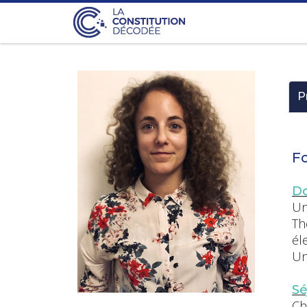
P
Fo
Do
Un
Th
él
Un
Sé
Ch