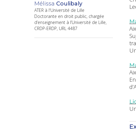
Mélissa
Coulibaly
Le
ATER à l'Université de Lille
Doctorante en droit public, chargée
Ma
d’enseignement à l’Université de Lille,
Ai
CRDP-ERDP, URL 4487
Su
tr
Un
Ma
Ai
En
d’
Li
Un
Ex