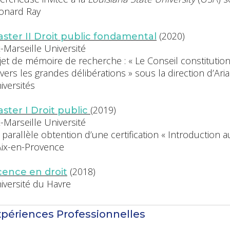
onard Ray
(2020)
ster II Droit public fondamental
x-Marseille Université
jet de mémoire de recherche : « Le Conseil constitutionn
avers les grandes délibérations » sous la direction d’Ar
iversités
(2019)
ster I Droit public
x-Marseille Université
 parallèle obtention d’une certification « Introduction 
Aix-en-Provence
(2018)
cence en droit
iversité du Havre
périences Professionnelles