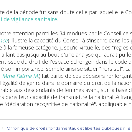
te de la période fut sans doute celle par laquelle le C
oi de vigilance sanitaire
.
otre attention parmi les 34 rendues par le Conseil ce
ance
) illustre la capacité du Conseil à s'inscrire dans
 la fameuse catégorie, jusqu'ici virtuelle, des "règles e
'allant pas jusqu'au bout d'une analyse qui aurait pu le c
nt issue du droit de l'espace Schengen dans le code de
gré son importance, semble ainsi se situer "hors sol". 
1
Mme Fatma M
.
) fait partie de ces décisions renforçan
l'égalité de genre dans le domaine du droit de la nationa
vorable aux descendants de femmes ayant, sur la base d
ions dans leur capacité de transmettre la nationalité fran
e "déclaration recognitive de nationalité", appliquable
Chronique de droits fondamentaux et libertés publiques n°8