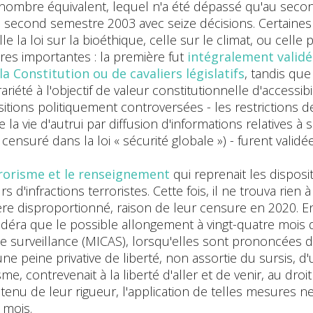
ombre équivalent, lequel n'a été dépassé qu'au seco
u second semestre 2003 avec seize décisions. Certaines
e la loi sur la bioéthique, celle sur le climat, ou celle
res importantes : la première fut
intégralement validé
 la Constitution ou de cavaliers législatifs
, tandis que 
été à l'objectif de valeur constitutionnelle d'accessibilité
sitions politiquement controversées - les restrictions de
la vie d'autrui par diffusion d'informations relatives à s
 censuré dans la loi « sécurité globale ») - furent validée
errorisme et le renseignement
qui reprenait les disposi
d'infractions terroristes. Cette fois, il ne trouva rien
ctère disproportionné, raison de leur censure en 2020. E
nsidéra que le possible allongement à vingt-quatre moi
 de surveillance (MICAS), lorsqu'elles sont prononcées 
 peine privative de liberté, non assortie du sursis, d
me, contrevenait à la liberté d'aller et de venir, au droi
tenu de leur rigueur, l'application de telles mesures 
 mois.