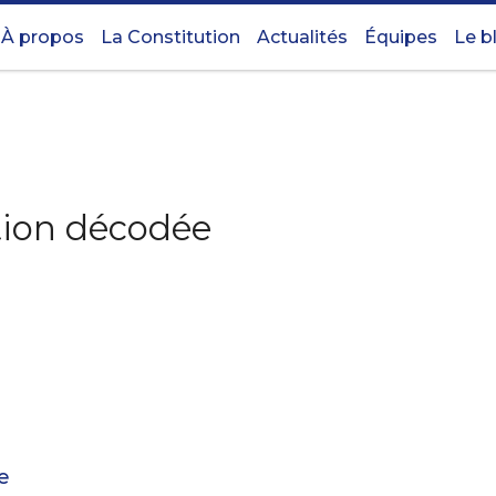
À propos
La Constitution
Actualités
Équipes
Le b
ution décodée
e