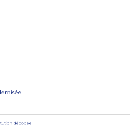
ernisée
titution décodée